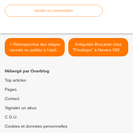
Ajouter un commentaire
< Rétrospective des sièges
Antiquités-Brocante chez
cannés ou paillés à l'atelier
"Pénélope" à Nevers 58000
en 2014
>
Hébergé par Overblog
Top articles
Pages
Contact
Signaler un abus
C.G.U.
Cookies et données personnelles