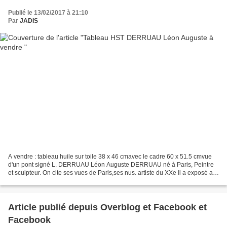
Publié le 13/02/2017 à 21:10
Par
JADIS
A vendre : tableau huile sur toile 38 x 46 cmavec le cadre 60 x 51.5 cmvue
d'un pont signé L. DERRUAU Léon Auguste DERRUAU né à Paris, Peintre
et sculpteur. On cite ses vues de Paris,ses nus. artiste du XXe Il a exposé au
Salon de la socièté nationale Renseignements...
Article publié depuis Overblog et Facebook et
Facebook