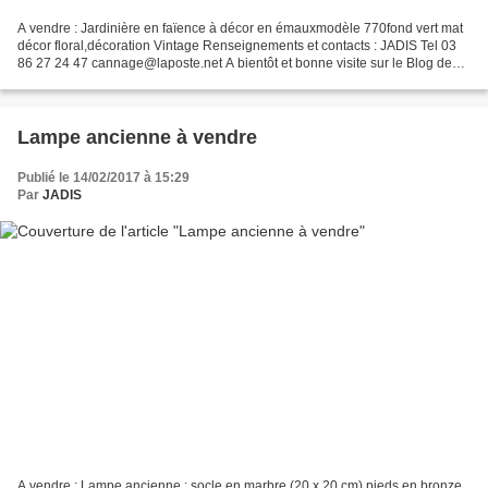
A vendre : Jardinière en faïence à décor en émauxmodèle 770fond vert mat
décor floral,décoration Vintage Renseignements et contacts : JADIS Tel 03
86 27 24 47 cannage@laposte.net A bientôt et bonne visite sur le Blog de
JADIS
Lampe ancienne à vendre
Publié le 14/02/2017 à 15:29
Par
JADIS
A vendre : Lampe ancienne : socle en marbre (20 x 20 cm) pieds en bronze,