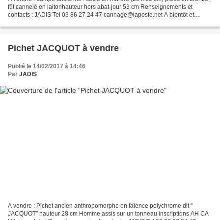
fût cannelé en laitonhauteur hors abat-jour 53 cm Renseignements et
contacts : JADIS Tel 03 86 27 24 47 cannage@laposte.net A bientôt et
bonne visite sur le Blog de JADIS
Pichet JACQUOT à vendre
Publié le 14/02/2017 à 14:46
Par
JADIS
A vendre : Pichet ancien anthropomorphe en faïence polychrome dit "
JACQUOT" hauteur 28 cm Homme assis sur un tonneau inscriptions AH CA