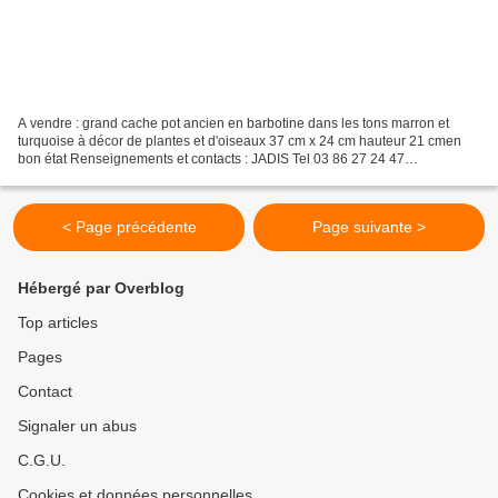
A vendre : grand cache pot ancien en barbotine dans les tons marron et
turquoise à décor de plantes et d'oiseaux 37 cm x 24 cm hauteur 21 cmen
bon état Renseignements et contacts : JADIS Tel 03 86 27 24 47
cannage@laposte.net A bientôt et bonne visite...
< Page précédente
Page suivante >
Hébergé par Overblog
Top articles
Pages
Contact
Signaler un abus
C.G.U.
Cookies et données personnelles