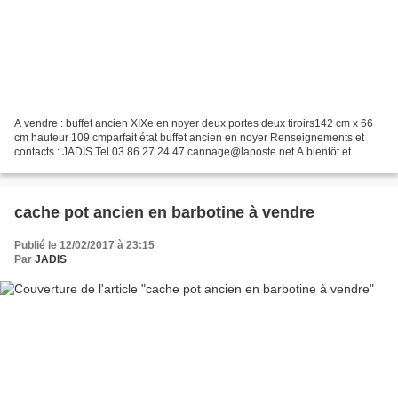
A vendre : buffet ancien XIXe en noyer deux portes deux tiroirs142 cm x 66
cm hauteur 109 cmparfait état buffet ancien en noyer Renseignements et
contacts : JADIS Tel 03 86 27 24 47 cannage@laposte.net A bientôt et
bonne visite sur le Blog de JADIS
cache pot ancien en barbotine à vendre
Publié le 12/02/2017 à 23:15
Par
JADIS