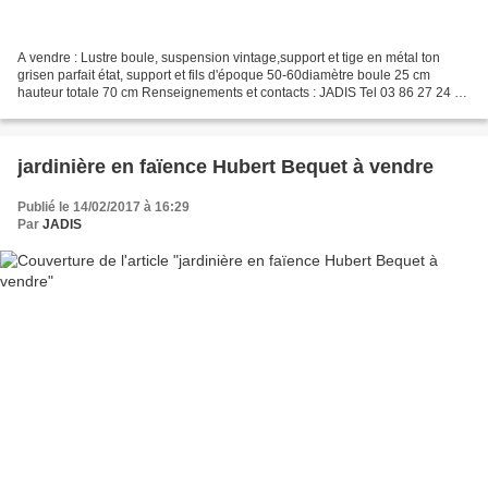
A vendre : Lustre boule, suspension vintage,support et tige en métal ton
grisen parfait état, support et fils d'époque 50-60diamètre boule 25 cm
hauteur totale 70 cm Renseignements et contacts : JADIS Tel 03 86 27 24 47
cannage@laposte.net A bientôt et...
jardinière en faïence Hubert Bequet à vendre
Publié le 14/02/2017 à 16:29
Par
JADIS