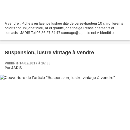
A vendre : Pichets en faïence lustrée dite de Jerseyhauteur 10 cm différents
coloris : or uni, or et bleu, or et granité, or et beige Renseignements et
contacts : JADIS Tel 03 86 27 24 47 cannage@laposte.net A bientôt et
bonne visite sur le Blog de J...
Suspension, lustre vintage à vendre
Publié le 14/02/2017 à 16:33
Par
JADIS