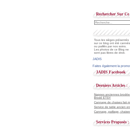
Rechercher Sur Ce 
Tous les sièges présentés
sur ce blog ont été cannés
ou paillés par nos soins.
Les photos de ce Blog ne
sont pas libres de droit.
JADIS
Faites également la promo
JADIS Facebook
Derniers Articles :
Nappes anciennes brodées 
Brodé ETSY
Cannage de chaises fait ma
Service de table ancien en
Cannage, paillage, chaises
Services Proposés :