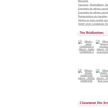
Brocante
Cannage, Rempaillage, D
Exemples de sièges cannés
Exemples de sièges cannés
Restaurations de meubles
Sièges en bois courbé ca
TARIF 2025 CANNAGE PAI
Nos Réalisations
Album - Jadis-
Album - N
CANNAGE-2
et-la-bout
Album - JADIS-
Album - J
DAMASSE
Bois Cou
Classement Des Arti