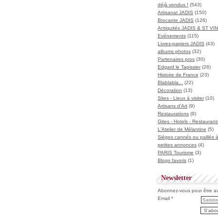
déjà vendus !
(543)
Artisanat JADIS
(150)
Brocante JADIS
(126)
Antiquités JADIS & ST V
Evénements
(115)
Livres-papiers JADIS
(43)
albums photos
(32)
Partenaires pros
(30)
Edgard le Tapissier
(28)
Histoire de France
(23)
Blablabla...
(22)
Décoration
(13)
Sites - Lieux à visiter
(10)
Artisans d'Art
(9)
Restaurations
(9)
Gites - Hotels - Restaurant
L'Atelier de Mélantine
(5)
Sièges cannés ou paillés 
petites annonces
(4)
PARIS Tourisme
(3)
Blogs favoris
(1)
Newsletter
Abonnez-vous pour être ave
Email