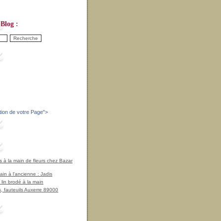
Blog :
tion de votre Page
">
à la main de fleurs chez Bazar
in à l'ancienne : Jadis
 lin brodé à la main
, fauteuils Auxerre 89000