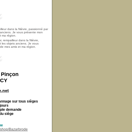
, rempailleur dans la Nièvre,
t les objets anciens. Je vous
i de mes amis et ma région.
t Pinçon
ECY
.net
Cannage
sur tous sièges
 jours
imple demande
du siège
ne
r/shop/Bazarbrode