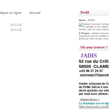
tique en ligne
Accueil
Profil
Name :
JADIS
<<
<
>
>>
<<
<
>
>>
À Propos :
Artisan Canneur
passionné par le mobilier e
présente mon travail, celu
Où nous trouver ?
JADIS
52 rue du Crô
58500 CLAM
03 86 27 24 47
☎
cannage@laposte
Atelier artisanal de 
du
XVIIIe Siècle à nos
devis gratuits sur s
par mail avec photos 
🌈
NOUVEAU
🎉
La boutique est en lig
https://www.etsy.com/f