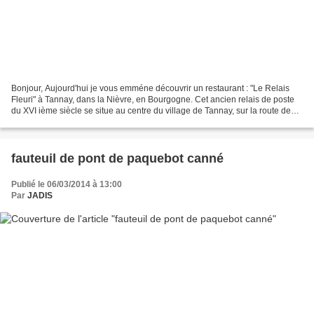
Bonjour, Aujourd'hui je vous emméne découvrir un restaurant : "Le Relais
Fleuri" à Tannay, dans la Nièvre, en Bourgogne. Cet ancien relais de poste
du XVI ième siècle se situe au centre du village de Tannay, sur la route des
vins et sur le chemin de St...
fauteuil de pont de paquebot canné
Publié le 06/03/2014 à 13:00
Par
JADIS