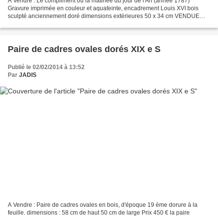
A Vendre : Le compliment ou la matinée du jour de l'An (année 1787)
Gravure imprimée en couleur et aquateinte, encadrement Louis XVI bois
sculpté anciennement doré dimensions extérieures 50 x 34 cm VENDUE
Renseignements et contacts : JADIS Tel : 03 86...
Paire de cadres ovales dorés XIX e S
Publié le 02/02/2014 à 13:52
Par
JADIS
A Vendre : Paire de cadres ovales en bois, d'époque 19 ème dorure à la
feuille. dimensions : 58 cm de haut 50 cm de large Prix 450 € la paire