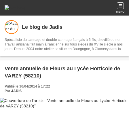
MENU
Le blog de Jadis
Spécialiste du cannage et double cannage français à 6 fils, chevillé ou non,
Travail artisanal fait main à l'ancienne sur tous sièges du XVIIIe siècle à nos
jours. Depuis 2004 notre atelier se situe en Bourgogne, à Clamecy dans la
Nièvre. Nous restaurons les sièges pour les particuliers, les ébénistes,
tapissiers, antiquaires, décorateurs. A bientôt et bonne visite du Blog de
Jadis
Vente annuelle de Fleurs au Lycée Horticole de
VARZY (58210)
Publié le 30/04/2014 à 17:22
Par
JADIS