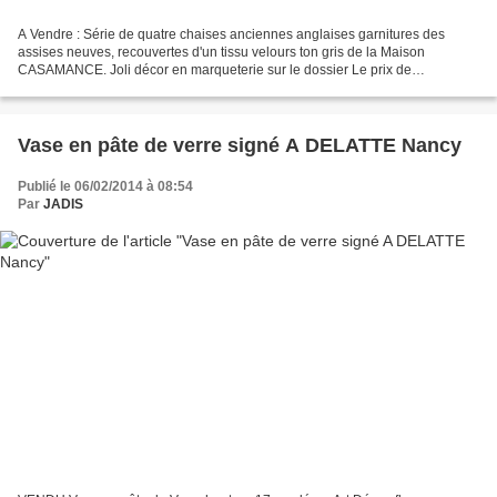
A Vendre : Série de quatre chaises anciennes anglaises garnitures des
assises neuves, recouvertes d'un tissu velours ton gris de la Maison
CASAMANCE. Joli décor en marqueterie sur le dossier Le prix de
l'ensemble 720 € Renseignements et contacts : JADIS...
Vase en pâte de verre signé A DELATTE Nancy
Publié le 06/02/2014 à 08:54
Par
JADIS