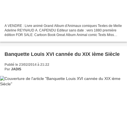
A VENDRE : Livre animé Grand Album d'Animaux comiques Textes de Melle
Adeline REYNAUD A. CAPENDU Editeur sans date : vers 1880 première
édition FOR SALE: Cartoon Book Great Album Animal comic Texts Miss
Adeline Reynaud A. CAPENDU Publisher no date: 1880...
Banquette Louis XVI cannée du XIX ième Siècle
Publié le 23/02/2014 à 21:22
Par
JADIS