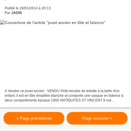
Publié le 28/01/2014 à 20:13
Par
JADIS
A Vendre ce jouet ancien : VENDU Petit meuble de toilette à la taille d'un
enfant, il est en tôle émaillée blanche et comporte une vasque en faïence à
deux compartiments époque 1900 ANTIQUITES ST VINCENT 9 rue
Ferdinand Gambon 4 rue St Vincent 58000 NEVERS...
< Page précédente
Page suivante >