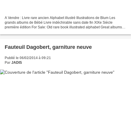
A Vendre : Livre rare ancien Alphabet illustré Illustrations de Blum Les
grands albums de Bébé Livre indéchirable sans date fin XIXe Siècle
première édition For Sale: Old rare book illustrated alphabet Great albums
Baby ripstop book undated late Nineteenth...
Fauteuil Dagobert, garniture neuve
Publié le 06/02/2014 à 09:21
Par
JADIS