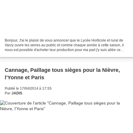
Bonjour, J'ai le plaisir de vous annoncer que le Lycée Horticole et rural de
Varzy ouvre les serres au public et comme chaque année à cette saison, il
nous est possible d'acheter leur production pour ma part j'y suis allée ce
matin il y a un trés grand...
Cannage, Paillage tous sièges pour la Nièvre,
l'Yonne et Paris
Publié le 17/04/2014 à 17:55
Par
JADIS