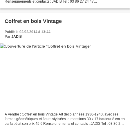
Renseignements et contacts : JADIS Tel : 03 86 27 24 47
cannage@laposte.net les autres articles de la boutique...
Coffret en bois Vintage
Publié le 02/02/2014 à 13:44
Par
JADIS
A Vendre : Coffret en bois Vintage Art déco années 1930-1940, avec ses
formes géométriques et fleurs stylisées. dimensions 30 x 17 hauteur 8 cm en
parfait état son prix 45 € Renseignements et contacts : JADIS Tel : 03 86 27
24 47 cannage@laposte.net les...