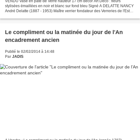
VENDU Vase en pâte de Verre hauteur 17 cm décor Art Déco : fleurs
stylisées émaillées en noir et blanc sur fond bleu Signé A DELATTE NANCY
André Delatte (1887 - 1953) Maître verrier fondateur des Verreries de l'Est
SA Renseignements et contacts : JADIS...
Le compliment ou la matinée du jour de l'An
encadrement ancien
Publié le 02/02/2014 à 14:48
Par
JADIS